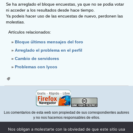
Se ha arreglado el bloque encuestas, ya que no se podia votar
ni acceder a los resultados desde hace tiempo.
Ya podeis hacer uso de las encuestas de nuevo, perdonen las
molestias.
Artículos relacionados:
Bloque últimos mensajes del foro
Arreglado el problema en el perfil
Cambio de servidores
Problemas con lycos
Los comentarios de esta web son propiedad de sus correspondientes autores
y no nos hacemos responsables de ellos.
Para la correcta visualización de esta web necesita un navegador que
Nos obligan a molestarte con la obviedad de que este sitio usa
respete la normativa del
W3C
como
Mozilla Firefox