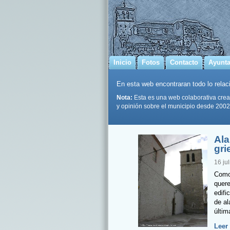
Inicio
Fotos
Contacto
Ayunt
En esta web encontraran todo lo relaci
Nota:
Esta es una web colaborativa crea
y opinión sobre el municipio desde 2002
Ala
gri
16 ju
Como 
quere
edifi
de al
últim
Leer