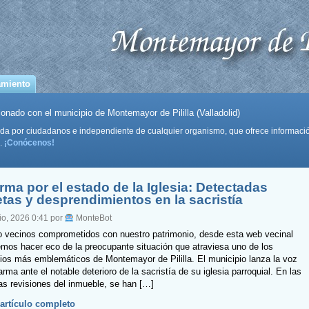
amiento
onado con el municipio de Montemayor de Pililla (Valladolid)
da por ciudadanos e independiente de cualquier organismo, que ofrece informaci
.
¡Conócenos!
rma por el estado de la Iglesia: Detectadas
etas y desprendimientos en la sacristía
lio, 2026 0:41 por
MonteBot
vecinos comprometidos con nuestro patrimonio, desde esta web vecinal
mos hacer eco de la preocupante situación que atraviesa uno de los
cios más emblemáticos de Montemayor de Pililla. El municipio lanza la voz
arma ante el notable deterioro de la sacristía de su iglesia parroquial. En las
as revisiones del inmueble, se han […]
 artículo completo