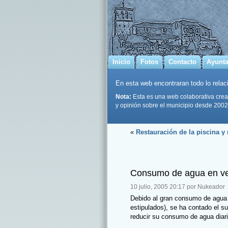
Inicio
Fotos
Contacto
Ayunt
En esta web encontraran todo lo relaci
Nota:
Esta es una web colaborativa crea
y opinión sobre el municipio desde 2002
«
Restauración de la piscina y
Consumo de agua en v
10 julio, 2005 20:17 por Nukeador
Debido al gran consumo de agua e
estipulados), se ha contado el s
reducir su consumo de agua diario