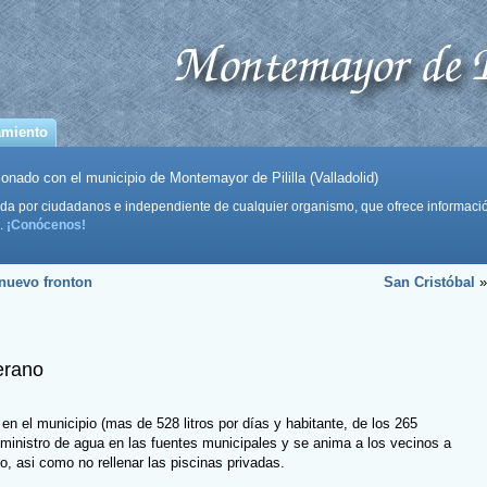
amiento
onado con el municipio de Montemayor de Pililla (Valladolid)
da por ciudadanos e independiente de cualquier organismo, que ofrece informaci
.
¡Conócenos!
 nuevo fronton
San Cristóbal
»
erano
n el municipio (mas de 528 litros por días y habitante, de los 265
uministro de agua en las fuentes municipales y se anima a los vecinos a
, asi como no rellenar las piscinas privadas.