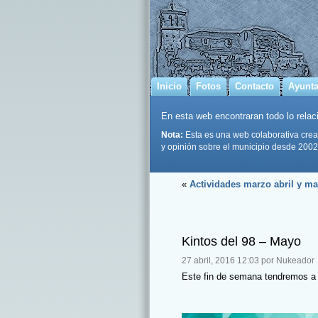
Inicio
Fotos
Contacto
Ayunt
En esta web encontraran todo lo relaci
Nota:
Esta es una web colaborativa crea
y opinión sobre el municipio desde 2002
«
Actividades marzo abril y m
Kintos del 98 – Mayo
27 abril, 2016 12:03 por Nukeador
Este fin de semana tendremos a 