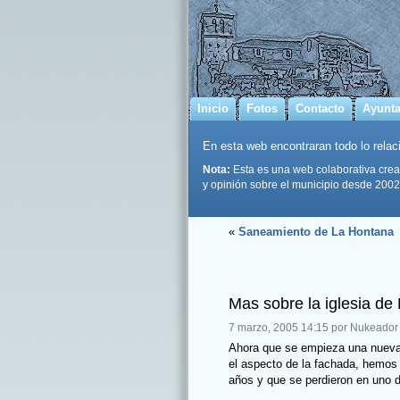
Inicio
Fotos
Contacto
Ayunt
En esta web encontraran todo lo relaci
Nota:
Esta es una web colaborativa crea
y opinión sobre el municipio desde 2002
«
Saneamiento de La Hontana
Mas sobre la iglesia d
7 marzo, 2005 14:15 por Nukeador
Ahora que se empieza una nueva f
el aspecto de la fachada, hemos 
años y que se perdieron en uno d