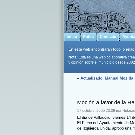
Inicio
Fotos
Contacto
Ayunt
En esta web encontraran todo lo relaci
Nota:
Esta es una web colaborativa crea
y opinión sobre el municipio desde 2002
«
Actualizado: Manual Mozilla 
Moción a favor de la Re
17 octubre, 2005 23:39 por Nukead
El dia de Valladolid, viernes 14 d
El Pleno del Ayuntamiento de Mon
de Izquierda Unida, aprobó una m