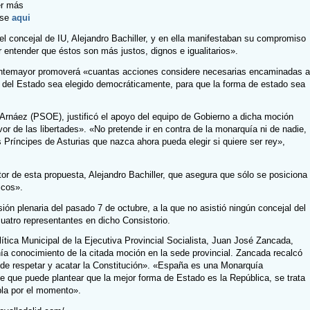
er más
lse
aqui
el concejal de IU, Alejandro Bachiller, y en ella manifestaban su compromiso
 entender que éstos son más justos, dignos e igualitarios».
temayor promoverá «cuantas acciones considere necesarias encaminadas a
fe del Estado sea elegido democráticamente, para que la forma de estado sea
o Arnáez (PSOE), justificó el apoyo del equipo de Gobierno a dicha moción
vor de las libertades». «No pretende ir en contra de la monarquía ni de nadie,
 Príncipes de Asturias que nazca ahora pueda elegir si quiere ser rey»,
or de esta propuesta, Alejandro Bachiller, que asegura que sólo se posiciona
icos».
ón plenaria del pasado 7 de octubre, a la que no asistió ningún concejal del
uatro representantes en dicho Consistorio.
olítica Municipal de la Ejecutiva Provincial Socialista, Juan José Zancada,
a conocimiento de la citada moción en la sede provincial. Zancada recalcó
 de respetar y acatar la Constitución». «España es una Monarquía
e que puede plantear que la mejor forma de Estado es la República, se trata
la por el momento».