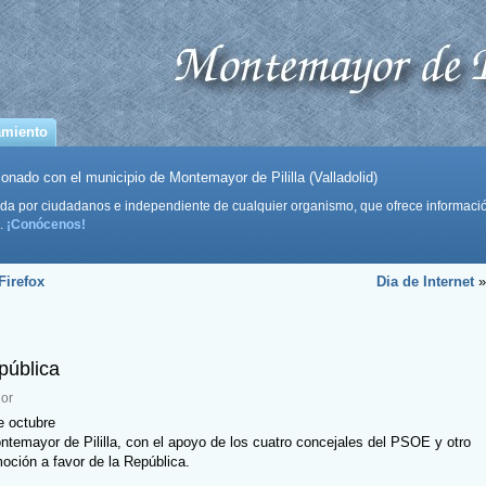
amiento
onado con el municipio de Montemayor de Pililla (Valladolid)
da por ciudadanos e independiente de cualquier organismo, que ofrece informaci
.
¡Conócenos!
Firefox
Dia de Internet
»
pública
or
e octubre
temayor de Pililla, con el apoyo de los cuatro concejales del PSOE y otro
oción a favor de la República.