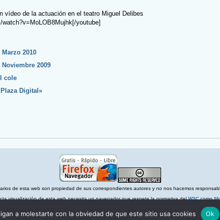
vídeo de la actuación en el teatro Miguel Delibes
om/watch?v=MoLOB8Mujhk[/youtube]
– Marzo 2010
– Noviembre 2009
l cole
Plaza Digital»
arios de esta web son propiedad de sus correspondientes autores y no nos hacemos responsable
ecta visualización de esta web necesita un navegador que respete la normativa del
W3C
como
Mo
Política de privacidad
igan a molestarte con la obviedad de que este sitio usa cookies
Ok