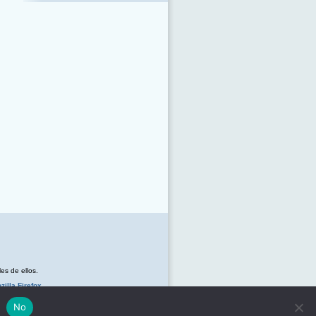
s de ellos.
zilla Firefox
No