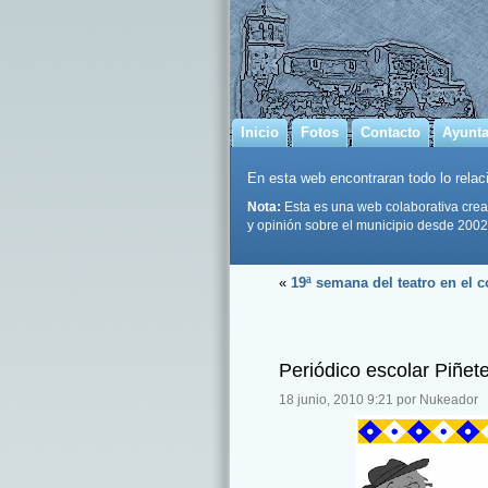
Inicio
Fotos
Contacto
Ayunt
En esta web encontraran todo lo relaci
Nota:
Esta es una web colaborativa crea
y opinión sobre el municipio desde 2002
«
19ª semana del teatro en el c
Periódico escolar Piñet
18 junio, 2010 9:21 por Nukeador