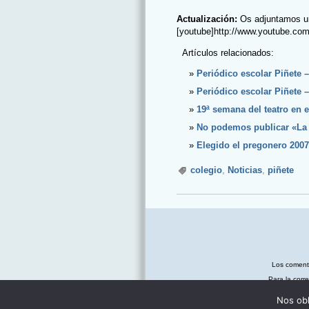
Actualización:
Os adjuntamos un 
[youtube]http://www.youtube.c
Artículos relacionados:
Periódico escolar Piñete 
Periódico escolar Piñete 
19ª semana del teatro en e
No podemos publicar «La 
Elegido el pregonero 2007
colegio
,
Noticias
,
piñete
Los coment
Para la corr
Nos obl