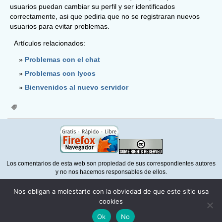
usuarios puedan cambiar su perfil y ser identificados
correctamente, asi que pediria que no se registraran nuevos
usuarios para evitar problemas.
Artículos relacionados:
Problemas con el chat
Problemas con lycos
Bienvenidos al nuevo servidor
Los comentarios de esta web son propiedad de sus correspondientes autores
y no nos hacemos responsables de ellos.
Para la correcta visualización de esta web necesita un navegador que
Nos obligan a molestarte con la obviedad de que este sitio usa
respete la normativa del
W3C
como
Mozilla Firefox
cookies
Política de privacidad
Ok
No