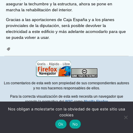
asegurar la techumbre y la estructura, ahora se pone en
marcha la rehabilitación del interior.
Gracias a las aportaciones de Caja España y a los planes
provinciales de la diputación, será posible devolver la
electricidad a este edificio y más adelante acomodarlo para que
se pueda volver a usar.
Los comentarios de esta web son propiedad de sus correspondientes autores
y no nos hacemos responsables de ellos.
Para la correcta visualización de esta web necesita un navegador que
respete la normativa del
W3C
como
Mozilla Firefox
Nos obligan a molestarte con la obviedad de que este sitio usa
Política de privacidad
cookies
Ok
No