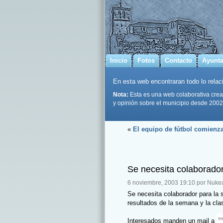
Inicio
Fotos
Contacto
Ayunt
En esta web encontraran todo lo relaci
Nota:
Esta es una web colaborativa crea
y opinión sobre el municipio desde 2002
«
El equipo de fútbol comienz
Se necesita colaborado
6 noviembre, 2003 19:10 por Nuke
Se necesita colaborador para la 
resultados de la semana y la clas
Interesados manden un mail a