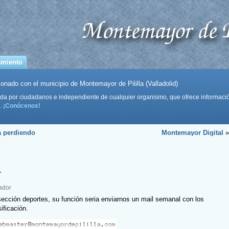
amiento
onado con el municipio de Montemayor de Pililla (Valladolid)
da por ciudadanos e independiente de cualquier organismo, que ofrece informaci
.
¡Conócenos!
a perdiendo
Montemayor Digital
»
r
ador
sección deportes, su función seria enviarnos un mail semanal con los
ificación.