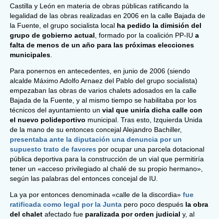
Castilla y León en materia de obras públicas ratificando la
legalidad de las obras realizadas en 2006 en la calle Bajada de
la Fuente, el grupo socialista local
ha pedido la dimisión del
grupo de gobierno actual
, formado por la coalición PP-IU
a
falta de menos de un año para las próximas elecciones
municipales
.
Para ponernos en antecedentes, en junio de 2006 (siendo
alcalde Máximo Adolfo Arnaez del Pablo del grupo socialista)
empezaban las obras de varios chalets adosados en la calle
Bajada de la Fuente, y al mismo tiempo se habilitaba por los
técnicos del ayuntamiento un
vial que uniría dicha calle con
el nuevo polideportivo
municipal. Tras esto, Izquierda Unida
de la mano de su entonces concejal Alejandro Bachiller,
presentaba ante la diputación una
denuncia por un
supuesto trato de favores
por ocupar una parcela dotacional
pública deportiva para la construcción de un vial que permitiría
tener un «acceso privilegiado al chalé de su propio hermano»,
según las palabras del entonces concejal de IU.
La ya por entonces denominada «calle de la discordia»
fue
ratificada como legal por la Junta
pero poco después
la obra
del chalet
afectado fue
paralizada por orden judicial
y, al