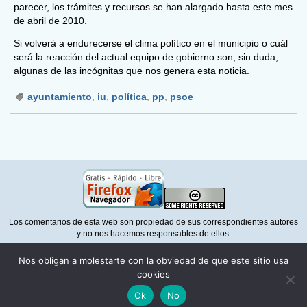
parecer, los trámites y recursos se han alargado hasta este mes
de abril de 2010.
Si volverá a endurecerse el clima político en el municipio o cuál
será la reacción del actual equipo de gobierno son, sin duda,
algunas de las incógnitas que nos genera esta noticia.
ayuntamiento
,
iu
,
política
,
pp
,
psoe
Los comentarios de esta web son propiedad de sus correspondientes autores
y no nos hacemos responsables de ellos.
Para la correcta visualización de esta web necesita un navegador que
Nos obligan a molestarte con la obviedad de que este sitio usa
respete la normativa del
W3C
como
Mozilla Firefox
cookies
Política de privacidad
Ok
No