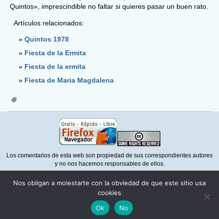
Quintos», imprescindible no faltar si quieres pasar un buen rato.
Artículos relacionados:
Quintos 1978
Fiesta de la Ermita
Fiesta de la ermita
Fiesta de Maria Magdalena
Los comentarios de esta web son propiedad de sus correspondientes autores
y no nos hacemos responsables de ellos.
Para la correcta visualización de esta web necesita un navegador que
Nos obligan a molestarte con la obviedad de que este sitio usa
respete la normativa del
W3C
como
Mozilla Firefox
cookies
Política de privacidad
Ok
No