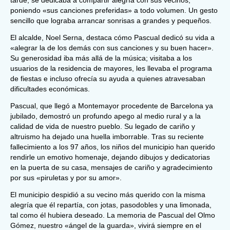
tarde, se dedicaba a compartir alegría con sus vecinos,
poniendo «sus canciones preferidas» a todo volumen. Un gesto
sencillo que lograba arrancar sonrisas a grandes y pequeños.
El alcalde, Noel Serna, destaca cómo Pascual dedicó su vida a
«alegrar la de los demás con sus canciones y su buen hacer».
Su generosidad iba más allá de la música; visitaba a los
usuarios de la residencia de mayores, les llevaba el programa
de fiestas e incluso ofrecía su ayuda a quienes atravesaban
dificultades económicas.
Pascual, que llegó a Montemayor procedente de Barcelona ya
jubilado, demostró un profundo apego al medio rural y a la
calidad de vida de nuestro pueblo. Su legado de cariño y
altruismo ha dejado una huella imborrable. Tras su reciente
fallecimiento a los 97 años, los niños del municipio han querido
rendirle un emotivo homenaje, dejando dibujos y dedicatorias
en la puerta de su casa, mensajes de cariño y agradecimiento
por sus «piruletas y por su amor».
El municipio despidió a su vecino más querido con la misma
alegría que él repartía, con jotas, pasodobles y una limonada,
tal como él hubiera deseado. La memoria de Pascual del Olmo
Gómez, nuestro «ángel de la guarda», vivirá siempre en el