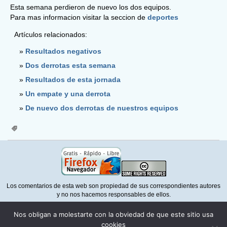
Esta semana perdieron de nuevo los dos equipos.
Para mas informacion visitar la seccion de
deportes
Artículos relacionados:
Resultados negativos
Dos derrotas esta semana
Resultados de esta jornada
Un empate y una derrota
De nuevo dos derrotas de nuestros equipos
Los comentarios de esta web son propiedad de sus correspondientes autores
y no nos hacemos responsables de ellos.
Para la correcta visualización de esta web necesita un navegador que
Nos obligan a molestarte con la obviedad de que este sitio usa
respete la normativa del
W3C
como
Mozilla Firefox
cookies