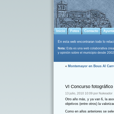
Inicio
Fotos
Contacto
Ayunt
En esta web encontraran todo lo relaci
Nota:
Esta es una web colaborativa crea
y opinión sobre el municipio desde 2002
«
Montemayor en Bous Al Carr
VI Concurso fotográfi
13 julio, 2010 10:09 por Nukeador
Otro año más, y ya van 6, la as
objetivos (entre otros) la valoriza
Como en años anteriores se sele